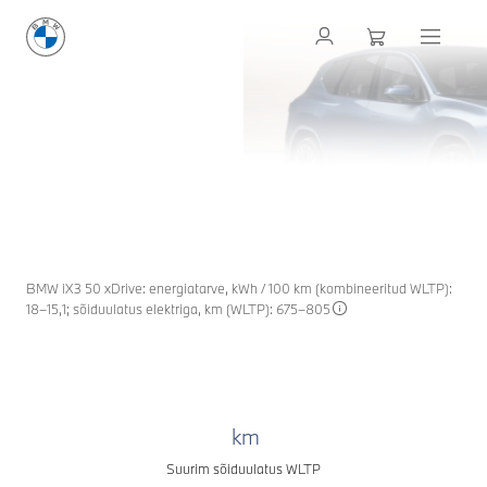
BMW iX3.
iX3
THE NEW BMW
Uue ajastu esimene.
Ole kursis
BMW iX3 50 xDrive: energiatarve, kWh / 100 km (kombineeritud WLTP):
18–15,1; sõiduulatus elektriga, km (WLTP): 675–805
km
Suurim sõiduulatus WLTP