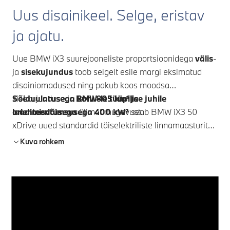
Uus disainikeel. Selge, eristav
ja ajatu.
Uue BMW iX3 suurejooneliste proportsioonidega
välis
-
ja
sisekujundus
toob selgelt esile margi eksimatud
disainiomadused ning pakub koos moodsa
sisekujunduse ja
Sõiduulatusega kuni 805 km¹ ja
BMW-le tüüpilise juhile
orienteeritusega
laadimisvõimsusega 400 kW²
ülimat mugavust.
seab BMW iX3 50
xDrive uued standardid täiselektriliste linnamaasturite
segmendis. Uuenduslik
BMW Panoramic iDrive
viib
Kuva rohkem
intuitiivse juhtimise ja juhile orienteerituse uuele
tasemele.
BMW Heart of Joy
ja optimeeritud
juhiabisüsteemidega saavutatakse täiesti uuel tasemel
sõidunauding.