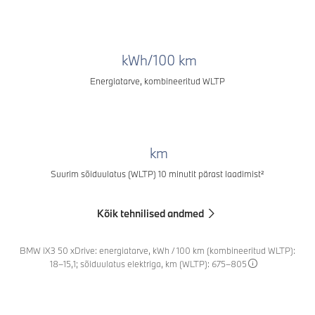
kWh/100 km
Energiatarve, kombineeritud WLTP
km
Suurim sõiduulatus (WLTP) 10 minutit pärast laadimist²
Kõik tehnilised andmed
BMW iX3 50 xDrive: energiatarve, kWh / 100 km (kombineeritud WLTP):
18–15,1; sõiduulatus elektriga, km (WLTP): 675–805