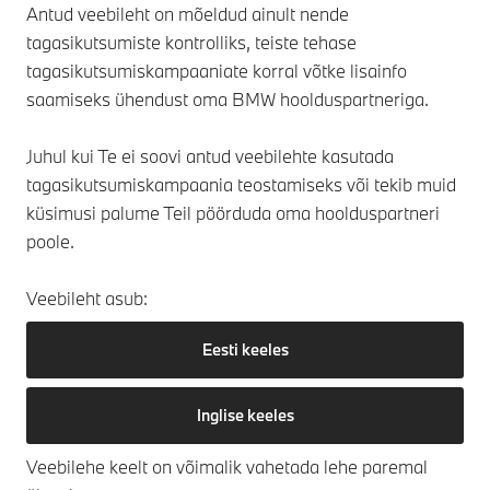
Antud veebileht on mõeldud ainult nende
tagasikutsumiste kontrolliks, teiste tehase
tagasikutsumiskampaaniate korral võtke lisainfo
saamiseks ühendust oma BMW hoolduspartneriga.
Juhul kui Te ei soovi antud veebilehte kasutada
tagasikutsumiskampaania teostamiseks või tekib muid
küsimusi palume Teil pöörduda oma hoolduspartneri
poole.
Veebileht asub:
Eesti keeles
Inglise keeles
Veebilehe keelt on võimalik vahetada lehe paremal