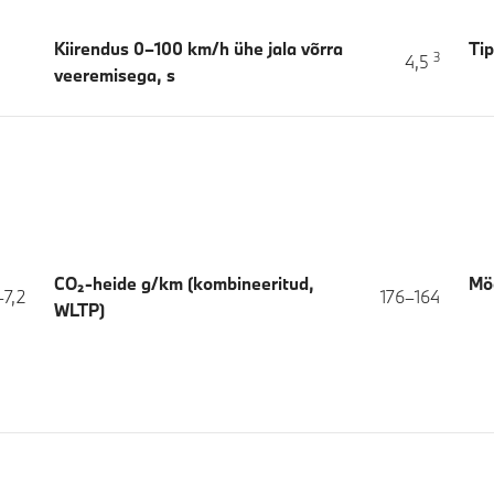
Kiirendus 0–100 km/h ühe jala võrra
Tip
3
4,5
veeremisega, s
CO₂-heide g/km (kombineeritud,
Mö
–7,2
176–164
WLTP)