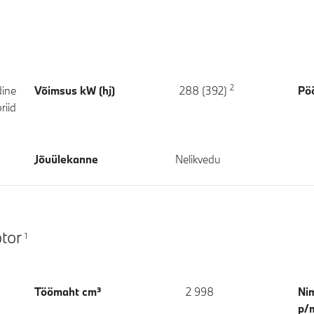
2
dine
Võimsus kW (hj)
288 (392)
Pö
riid
Jõuülekanne
Nelikvedu
tor
1
Töömaht cm³
2 998
Nim
p/