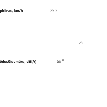
pkiirus, km/h
250
8
ödasõidumüra, dB(A)
66