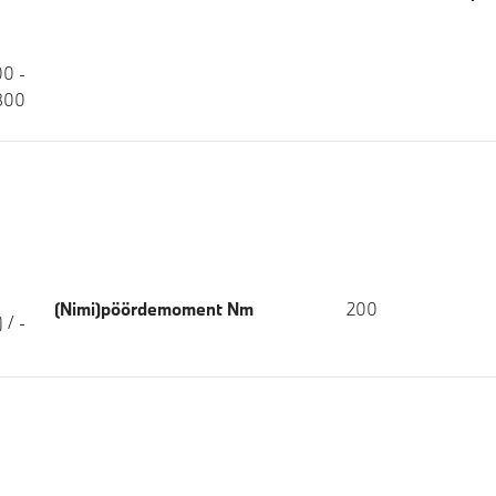
00 -
800
(Nimi)pöördemoment Nm
200
) / -