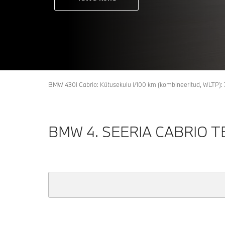
BMW 430i Cabrio: Kütusekulu l/100 km (kombineeritud, WLTP): 7,
BMW 4. SEERIA CABRIO 