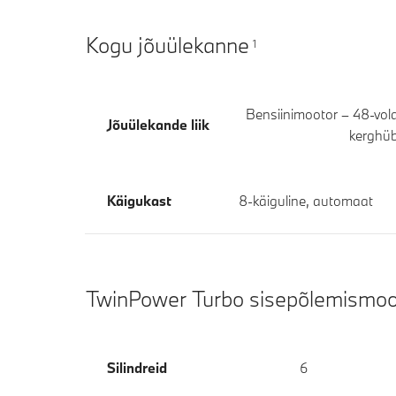
Kogu jõuülekanne
1
Bensiinimootor – 48-vol
Jõuülekande liik
kerghüb
Käigukast
8-käiguline, automaat
TwinPower Turbo sisepõlemismoo
Silindreid
6