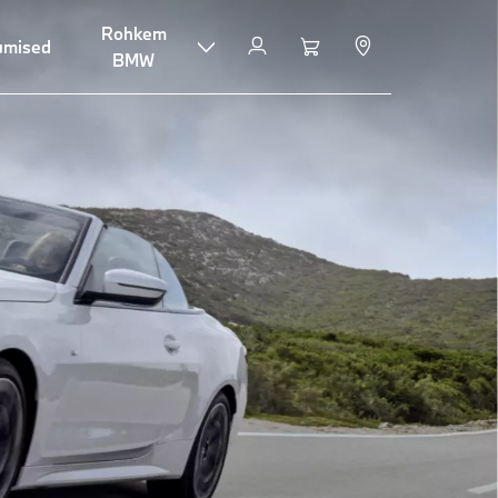
Rohkem
umised
BMW