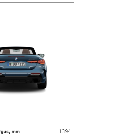
rgus, mm
1 394