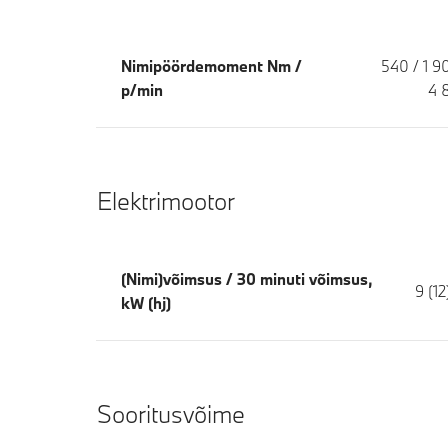
Nimipöördemoment Nm /
540 / 1 9
p/min
4 
Elektrimootor
(Nimi)võimsus / 30 minuti võimsus,
9 (12
kW (hj)
Sooritusvõime