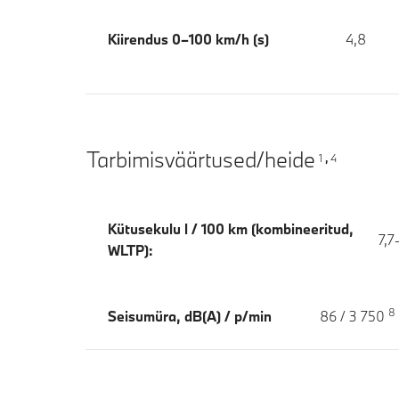
Kiirendus 0–100 km/h (s)
4,8
Tarbimisväärtused/heide
1
4
,
Kütusekulu l / 100 km (kombineeritud,
7,7
WLTP):
8
Seisumüra, dB(A) / p/min
86 / 3 750