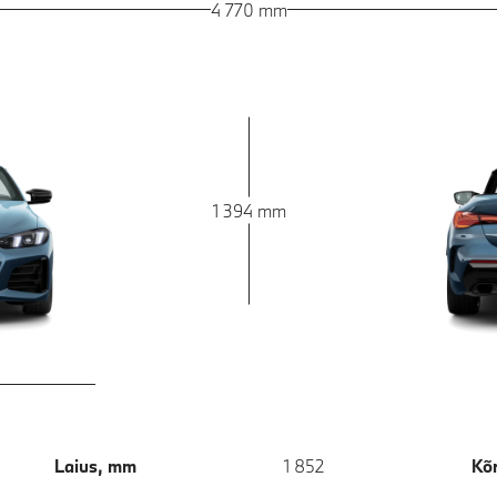
4 770 mm
1 394 mm
Laius, mm
1 852
Kõ