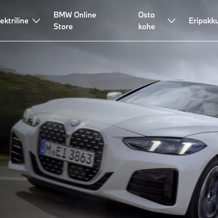
BMW Online
Osta
ektriline
Eripakk
Store
kohe