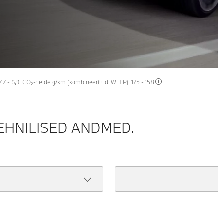
7 - 6,9; CO₂-heide g/km (kombineeritud, WLTP): 175 - 158
TEHNILISED ANDMED.