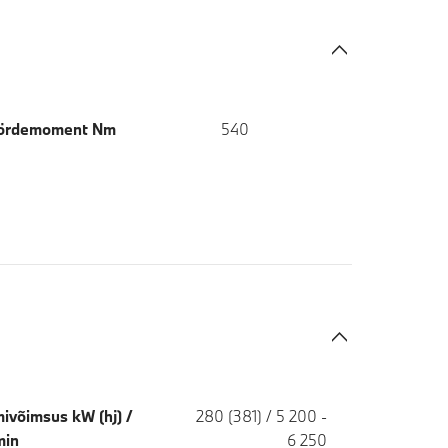
ördemoment Nm
540
ivõimsus kW (hj) /
280 (381) / 5 200 -
min
6 250