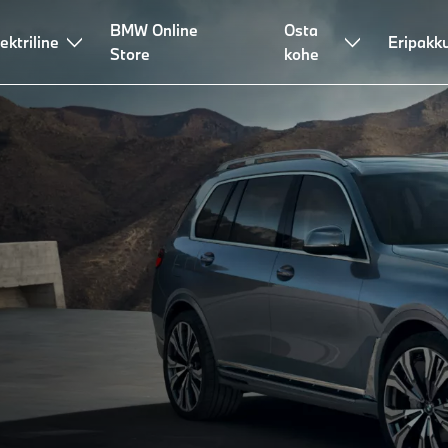
BMW Online
Osta
d
ektriline
Liisimine ja finantseerimine
Nõustamine ja teenused
Eripakk
KK
Store
kohe