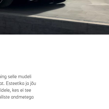
ng selle mudeli
. Esteetika ja jõu
dele, kes ei tee
niliste andmetega