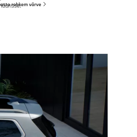
asta rohkem värve
d nüansse.