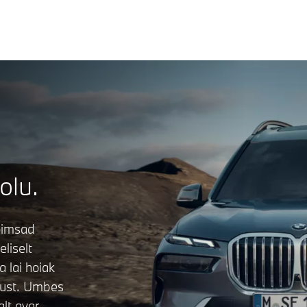
olu.
võimsad
liselt
 lai hoiak
must. Umbes
alt avar