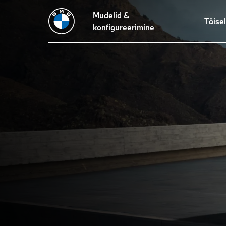
Mudelid &
Tehnilised andmed
Disain
Sõidudünaamika
Tehnoloogia
Täisel
konfigureerimine
THE
The BMW X7.