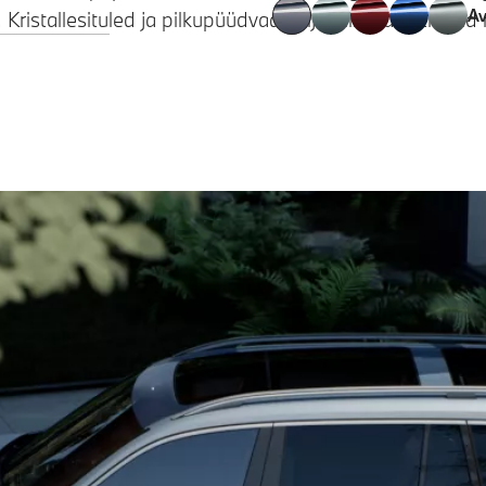
Av
 Kristallesituled ja pilkupüüdvad veljed lisavad stiilsei