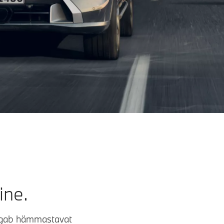
ine.
irgab hämmastavat