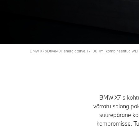
X7
Küsi pakkumist
BMW X7 xDrive40i: energiatarve, l / 100 km (kombineeritud WL
BMW X7-s kohtu
võrratu salong pa
suurepärane kom
kompromisse. Tut