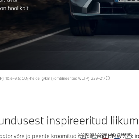
on hoolikalt
TP): 10,6–9,6; CO₂-heide, g/km (kombineeritud WLTP): 239–217
undusest inspireeritud liikum
Sparkling Copper Grey metallik
iaatorivõre ja peente kroomitud detailidega BMW X7 ki