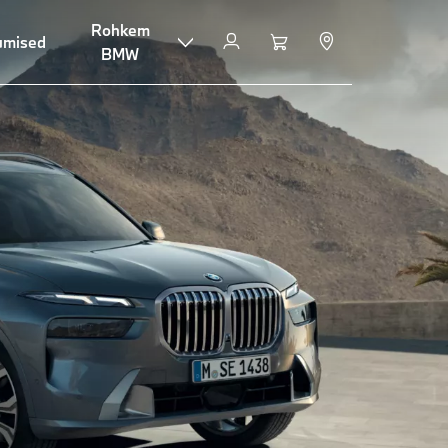
Rohkem
umised
K
Küsi pakkumist
BMW