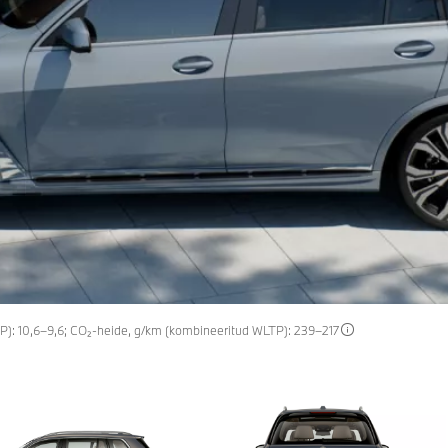
TP): 10,6–9,6; CO₂-heide, g/km (kombineeritud WLTP): 239–217