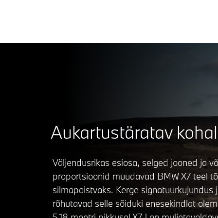
Aukartustäratav kohal
Väljendusrikas esiosa, selged jooned ja 
proportsioonid muudavad BMW X7 teel tõe
silmapaistvaks. Kerge signatuurkujundus ja
rõhutavad selle sõiduki enesekindlat ole
5,18 meetri pikkusel X7-l on muljetavaldav