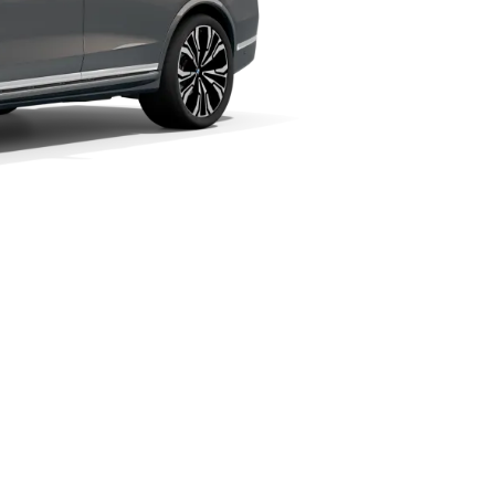
Lisa võrdlusse
ehnilised andmed
CO₂-heide, g/km (kombineeritud WLTP): 239–217