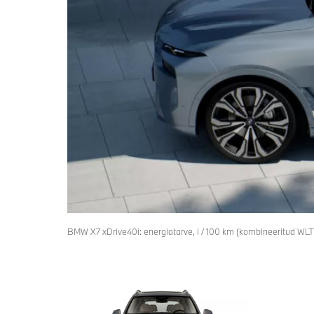
BMW X7 xDrive40i: energiatarve, l / 100 km (kombineeritud WL