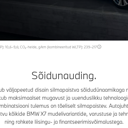
TP): 10,6–9,6; CO₂-heide, g/km (kombineeritud WLTP): 239–217
Sõidunauding.
b väljapeetud disain silmapaistva sõidudünaamikaga ni
kub maksimaalset mugavust ja uuenduslikku tehnoloogiat
binatsiooni tulemus on tõeliselt silmapaistev. Autojuhti
vu kõikide BMW X7 mudelivariantide, varustuse ja teh
ning rohkete liisingu- ja finantseerimisvõimalustega.