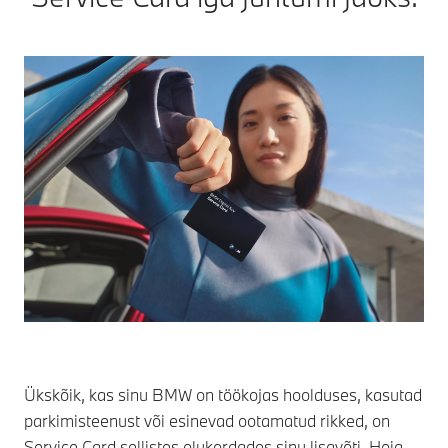
Ükskõik, kas sinu BMW on töökojas hoolduses, kasutad
parkimisteenust või esinevad ootamatud rikked, on
Service Card sellistes olukordades sinu lisavõti. Hoia