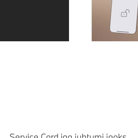
BMW digitaalne võti.
Ühilduvast mobiilseadmest saab BMW digitaalne võti.
Saad avada ja käivitada oma BMW nutitelefoni või -
kellaga. Digitaalset võtit saad jagada kuni viie
inimesega.
Service Card iga juhtumi jaoks.