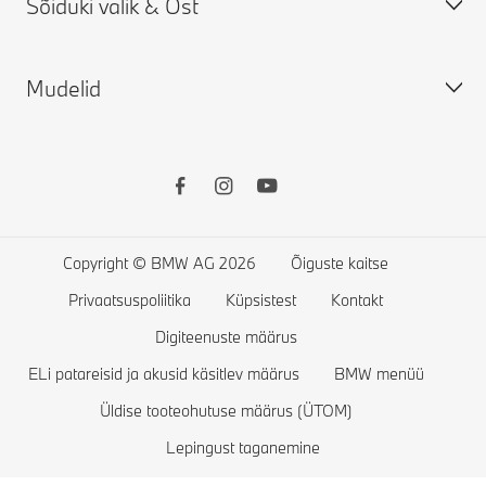
Sõiduki valik & Ost
Leia lähim esindus
Broneeri teeninduse aeg
BMW ConnectedDrive
Mudelid
Garantii
Uued autod
Kasutatud autod
Konfigureeri
BMW 1. seeria
BMW Online Store
BMW 2. seeria
BMW lisavarustus
BMW 3. seeria
Copyright © BMW AG 2026
Õiguste kaitse
BMW eripakkumised
BMW 4. seeria
Privaatsuspoliitika
Küpsistest
Kontakt
BMW Lifestyle
BMW 5. seeria
Digiteenuste määrus
ELi patareisid ja akusid käsitlev määrus
Too oma BMW meile tagasi
BMW 7. seeria
BMW menüü
Üldise tooteohutuse määrus (ÜTOM)
Broneeri proovisõit
BMW 8. seeria
Lepingust taganemine
BMW X. seeria