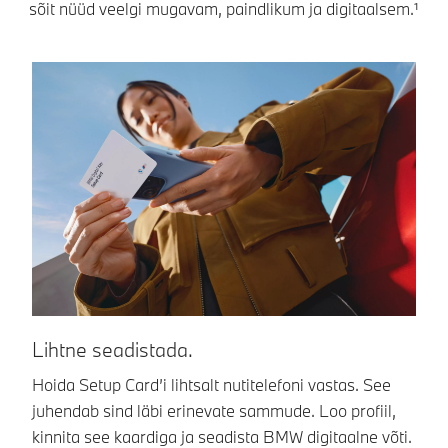
sõit nüüd veelgi mugavam, paindlikum ja digitaalsem.¹
Lihtne seadistada.
L
Hoida Setup Card’i lihtsalt nutitelefoni vastas. See
Ni
juhendab sind läbi erinevate sammude. Loo profiil,
BM
kinnita see kaardiga ja seadista BMW digitaalne võti.
uk