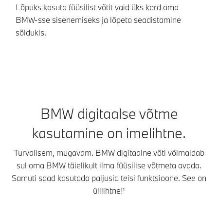
Lõpuks kasuta füüsilist võtit vaid üks kord oma
ta
BMW-sse sisenemiseks ja lõpeta seadistamine
B
sõidukis.
BMW digitaalse võtme
kasutamine on imelihtne.
Turvalisem, mugavam. BMW digitaalne võti võimaldab
sul oma BMW täielikult ilma füüsilise võtmeta avada.
Samuti saad kasutada paljusid teisi funktsioone. See on
ülilihtne!¹