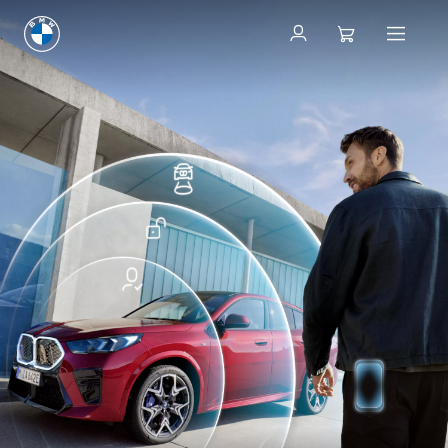
ConnectedDrive’i poodi
ConnectedDrive’i poodi