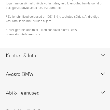
jagamine on võimalik kõigis variantides, kuid laiendatud funktsioonid on
esialgu saadaval ainult iOS-i seadmetele.
² Selle tehnilised eeldused on iOS 18.4 ja toetatud sõiduk. Androidiga
kasutamise võimalus tuleb hiljem.
³ Intelligentne laadimisluuk on saadaval alates BMW
operatsioonisüsteemist X.
Kontakt & Info
Avasta BMW
Abi & Kontakt
KKK
Abi & Teenused
Leia lähim teenindus
BMW Grupp
Küsi pakkumist