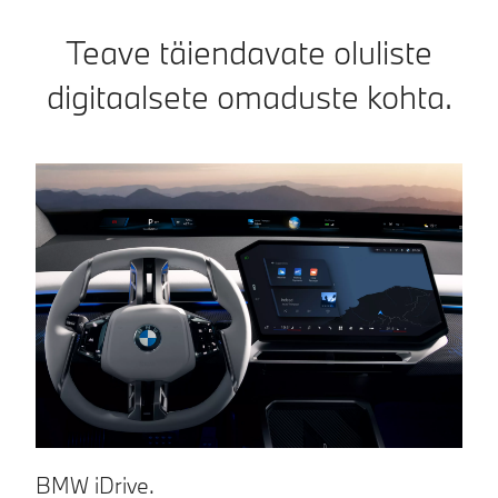
Teave täiendavate oluliste
digitaalsete omaduste kohta.
BMW iDrive.
L