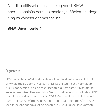
Naudi intuitiivset autosisest kogemust BMW
Ka
operatsioonisüsteemi, ekraanide ja tööelementidega
nä
ning ka võimsat andmetöötlust.
sa
ve
BMW iDrive’i juurde
BM
Õigusteave.
¹ Kõik sellel lehel näidatud funktsioonid on täielikult saadaval ainult
BMW digitaalse võtme Plus korral. BMW digitaalne võti võimaldab
funktsioone, mis ei põhine mobiilseadme automaatsel tuvastamisel
selle lähenemisel. Uus seadistus Setup Card’i kaudu on paljudes BMW
mudelites saadaval alates juulist 2025. Olenevalt mudelist ei pruugi
pärast digitaalse võtme seadistamist profiili automaatne sõidukisse
laadimine olla saadaval enne novembrit 2025.Digitaalsete võtmete