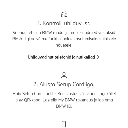
1. Kontrolli ühilduvust.
Veendu, et sinu BMW mudel ja mobiilseadmed vastaksid
BMW digitaalvõtme funktsioonide kasutamiseks vajalikele
nõuetele.
Ühilduvad nutitelefonid ja nutikellad
2. Alusta Setup Card’iga.
Hoia Setup Card’i nutitelefoni vastas või skanni tagaküljel
olev QR-kood. Lae alla My BMW rakendus ja loo oma
BMW ID.