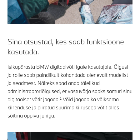
Sina otsustad, kes saab funktsioone
kasutada.
Isikupärasta BMW digitaalvõti igale kasutajale. Õigusi
ja rolle saab paindlikult kohandada olenevalt mudelist
ja seadmest. Näiteks saad anda täielikud
administraatoriõigused, et vastuvõtja saaks samuti sinu
digitaalset võtit jagada.² Võid jagada ka väiksema
kiirenduse ja piiratud suurima kiirusega võtit alles
sõitma õppiva juhiga.