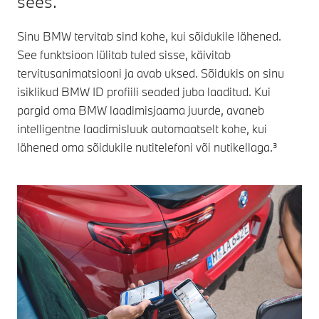
sees.
Sinu BMW tervitab sind kohe, kui sõidukile lähened.
See funktsioon lülitab tuled sisse, käivitab
tervitusanimatsiooni ja avab uksed. Sõidukis on sinu
isiklikud BMW ID profiili seaded juba laaditud. Kui
pargid oma BMW laadimisjaama juurde, avaneb
intelligentne laadimisluuk automaatselt kohe, kui
lähened oma sõidukile nutitelefoni või nutikellaga.³