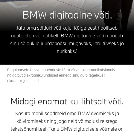
BMW digitaalne võti.
Jäta oma sõiduki võti koju. Kõige eest hoolitseb
nutitelefon või nutikell. BMW digitaalne võti muudab
sinu sõidukile juurdepääsu mugavaks, intuitiivseks ja
nutikaks.¹
Regulaarsete tarkvarauuenduste tõttu võivad kommunikatsioonis
näidatavad ekraanikujundused erineda sinu auto tegelikust
ekraanikujundusest.
Midagi enamat kui lihtsalt võti.
Kasuta mobiilseadmeid oma BMW avamiseks ja
käivitamiseks ning jaga neid võimalusi teistega
tekstsõnumi teel. Tänu BMW digitaalsele võtmele on