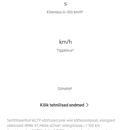
s
Kiirendus 0–100 km/h²
km/h
Tippkiirus²
Silindrid²
Kõik tehnilised andmed
Sertifitseeritud WLTP väärtused pole veel kättesaadavad, esialgsed
väärtused: BMW X5 M60e xDrive¹: energiatarve, l / 100 km