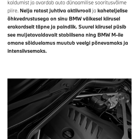
kaldumist ja avardab auto dünaamilise sooritusvõime
piire.
Nelja ratast juhtiva aktiivrooli
ja
kaheteljelise
õhkvedrustusega on sinu BMW väikesel kiirusel
erakordselt
täpne ja paindlik
. Suurel kiirusel püsib
see
muljetavaldavalt stabiilsena
ning BMW M-ile
omane sõiduelamus muutub
veelgi põnevamaks ja
intensiivsemaks
.