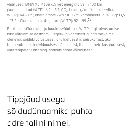
väärtused: BMW X5 M60e xDrive¹: energiatarve, l / 100 km
(kombineeritud WLTP): 6,2 – 5,7; CO₂-heide, g/km (kombineeritud
WLTP): 141 – 129; energiatarve kWh / 100 km (kombineeritud, WLTP): 13,5
– 13,2; sõiduulatus elektriga, km (WLTP): 92 – 99
Elektriline sõiduulatus ja laadimisväärtused WLTP järgi tutvustamise
ning võrdlemise eesmärgil. Tegelikud väärtused ja laadimisvõime
olenevad sõiduki varustusest, aku laetusest ja seisukorrast, aku
temperatuurist, individuaalsest sõidustiilist, lisaseadmete kasutamisest,
välistemperatuurist ning laadimisjaama võimsusest.
Tippjõudlusega
sõidudünaamika puhta
adrenaliini nimel.