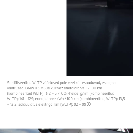
Sertifitseeritud WLTP väärtused pole veel kättesaadavad, esialgsed
väärtused: BMW X5 M60e xDrive¹: energiatarve, l / 100 km
(kombineeritud WLTP): 6,2 – 5,7; CO₂-heide, g/km (kombineeritud
WLTP): 141 – 129; energiatarve kWh / 100 km (kombineeritud, WLTP): 13,5
– 13,2; sõiduulatus elektriga, km (WLTP): 92 – 99