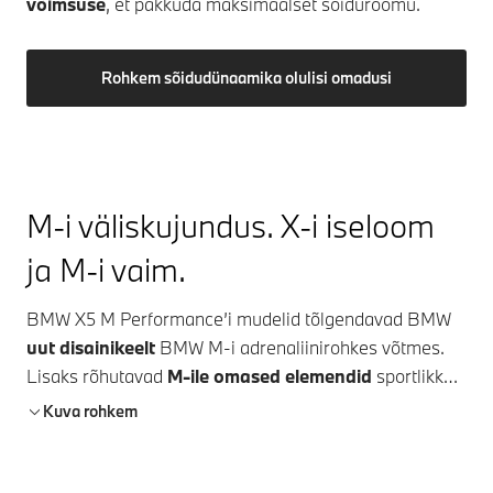
võimsuse
, et pakkuda maksimaalset sõidurõõmu.
Rohkem sõidudünaamika olulisi omadusi
M-i väliskujundus. X-i iseloom
ja M-i vaim.
BMW X5 M
Performance’i mudelid tõlgendavad BMW
uut disainikeelt
BMW M-i adrenaliinirohkes võtmes.
Lisaks rõhutavad
M-ile omased elemendid
sportlikku
iseloomu:
M-ile omase ilmega
esi- ja tagaosa annavad
Kuva rohkem
autole progressiivse välimuse. M Performance’i
mudelitele omane horisontaalne valguspind koos
valgussignatuuri integreeritud M-logoga, esiosa