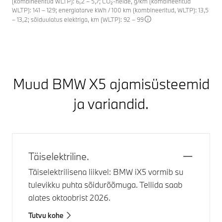
(kombineeritud WLTP): 6,2 – 5,7; CO₂-heide, g/km (kombineeritud
WLTP): 141 – 129; energiatarve kWh / 100 km (kombineeritud, WLTP): 13,5
– 13,2; sõiduulatus elektriga, km (WLTP): 92 – 99
Muud
BMW X5
ajamisüsteemid
ja variandid.
Täiselektriline.
Täiselektrilisena liikvel:
BMW iX5
vormib su
tulevikku puhta sõidurõõmuga. Tellida saab
alates oktoobrist 2026.
Tutvu kohe