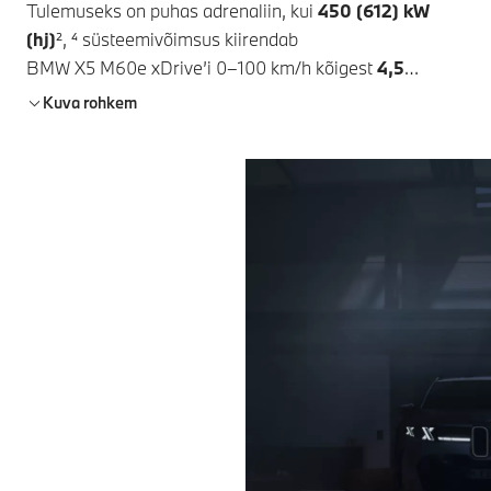
Tulemuseks on puhas adrenaliin, kui
450 (612) kW
(hj)
², ⁴ süsteemivõimsus kiirendab
BMW X5 M60e xDrive’i
0–100 km/h kõigest
4,5
sekundiga
². Tänu tehisintellekti juhitud
BMW
Kuva rohkem
Symbiotic Drive
tarkvarale toimivad sinu sõiduoskused
ja juhiabisüsteemid koos sujuvalt nagu kellavärk. Koge
täpset sõidudünaamikat ja erakordset jõudlust. Tõhusa
elektrimootoriga
M TwinPower Turbo kuuesilindriline
bensiiniga töötav reasmootor
tagab jõulise
edasiliikumise ja lisavarustusse kuuluv
kohanev M-
veermiku juhtimissüsteem Professional
hoiab sinu
BMW kindlalt teel.