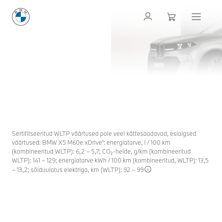
UUED
BMW X5 M
-MUDELID
VÕIMSUS OMA PUHTAIMAL KUJUL.
Hoia mind kursis
TELLIDA SAAB ALATES 8. OKTOOBRIST 2026.
Sertifitseeritud WLTP väärtused pole veel kättesaadavad, esialgsed
väärtused: BMW X5 M60e xDrive¹: energiatarve, l / 100 km
(kombineeritud WLTP): 6,2 – 5,7; CO₂-heide, g/km (kombineeritud
WLTP): 141 – 129; energiatarve kWh / 100 km (kombineeritud, WLTP): 13,5
– 13,2; sõiduulatus elektriga, km (WLTP): 92 – 99