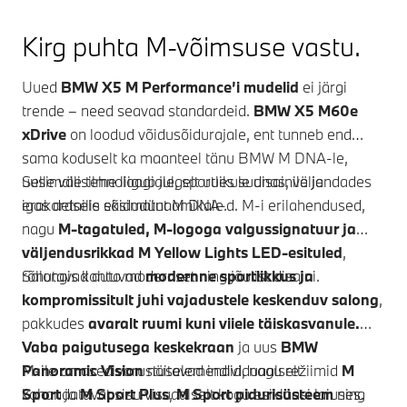
Kirg puhta M-võimsuse vastu.
Uued
BMW X5 M
Performance’i mudelid
ei järgi
trende – need seavad standardeid.
BMW X5 M60e
xDrive
on loodud võidusõidurajale, ent tunneb end
sama koduselt ka maanteel tänu BMW M DNA-le,
uusimale tehnoloogiale, sportlikule disainile ja
Selle välisilme liigub julgelt uues suunas, väljendades
erakordsele sõidudünaamikale.
igas detailis eksimatut M DNA-d. M-i erilahendused,
nagu
M-tagatuled, M-logoga valgussignatuur ja
väljendusrikkad M Yellow Lights LED-esituled
,
rõhutavad auto modernset ning jõulist disaini.
Salongis kohtuvad
modernne sportlikkus ja
kompromissitult juhi vajadustele keskenduv salong
,
pakkudes
avaralt ruumi kuni viiele täiskasvanule.
Vaba paigutusega keskekraan
ja uus
BMW
Panoramic Vision
M-ile omased varustuselemendid, nagu režiimid
näitavad individuaalselt
M
kohandatavat sisu visuaalselt kogu esiklaasi laiuses.
Sport
ja
M Sport Plus
,
M Sport pidurisüsteem
ning