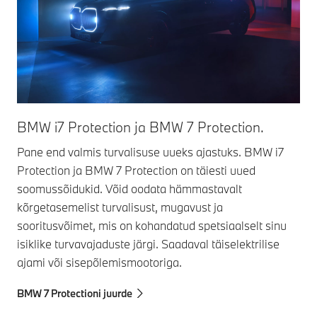
BMW i7 Protection ja BMW 7 Protection.
BM
Pane end valmis turvalisuse uueks ajastuks. BMW i7
Kai
Protection ja BMW 7 Protection on täiesti uued
Pro
soomussõidukid. Võid oodata hämmastavalt
VR6
kõrgetasemelist turvalisust, mugavust ja
tag
sooritusvõimet, mis on kohandatud spetsiaalselt sinu
BMW
isiklike turvavajaduste järgi. Saadaval täiselektrilise
ajami või sisepõlemismootoriga.
BMW 7 Protectioni juurde