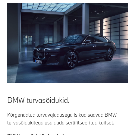
BMW turvasõidukid.
Kõrgendatud turvavajadusega isikud saavad BMW
turvasõidukitega usaldada sertifitseeritud kaitset.