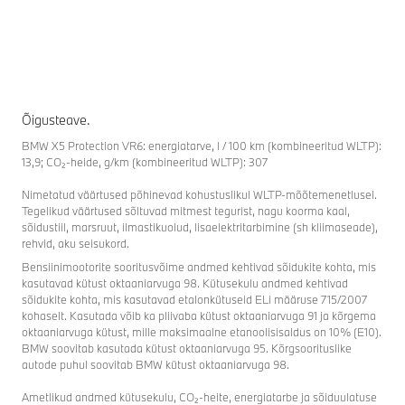
Õigusteave.
BMW X5 Protection VR6: energiatarve, l / 100 km (kombineeritud WLTP):
13,9; CO₂-heide, g/km (kombineeritud WLTP): 307
Nimetatud väärtused põhinevad kohustuslikul WLTP-mõõtemenetlusel.
Tegelikud väärtused sõltuvad mitmest tegurist, nagu koorma kaal,
sõidustiil, marsruut, ilmastikuolud, lisaelektritarbimine (sh kliimaseade),
rehvid, aku seisukord.
Bensiinimootorite sooritusvõime andmed kehtivad sõidukite kohta, mis
kasutavad kütust oktaaniarvuga 98. Kütusekulu andmed kehtivad
sõidukite kohta, mis kasutavad etalonkütuseid ELi määruse 715/2007
kohaselt. Kasutada võib ka pliivaba kütust oktaaniarvuga 91 ja kõrgema
oktaaniarvuga kütust, mille maksimaalne etanoolisisaldus on 10% (E10).
BMW soovitab kasutada kütust oktaaniarvuga 95. Kõrgsoorituslike
autode puhul soovitab BMW kütust oktaaniarvuga 98.
Ametlikud andmed kütusekulu, CO₂-heite, energiatarbe ja sõiduulatuse