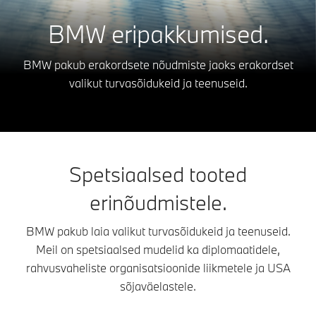
BMW eripakkumised.
BMW pakub erakordsete nõudmiste jaoks erakordset
valikut turvasõidukeid ja teenuseid.
Spetsiaalsed tooted
erinõudmistele.
BMW pakub laia valikut turvasõidukeid ja teenuseid.
Meil on spetsiaalsed mudelid ka diplomaatidele,
rahvusvaheliste organisatsioonide liikmetele ja USA
sõjaväelastele.