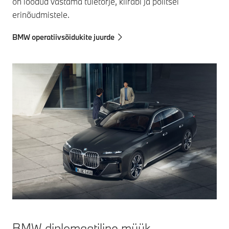
on loodud vastama tuletõrje, kiirabi ja politsei
erinõudmistele.
BMW operatiivsõidukite juurde
BMW diplomaatiline müük.