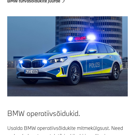
BMW turvasõidukite juurde
BMW operatiivsõidukid.
Usalda BMW operatiivsõidukite mitmekülgsust. Need