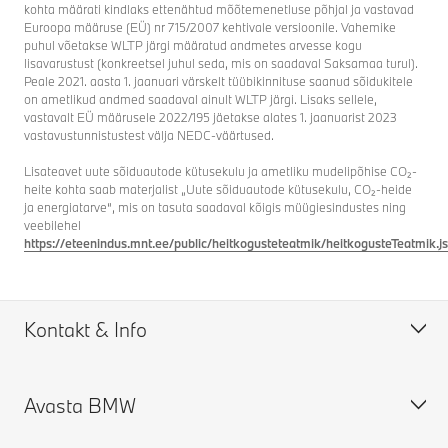
kohta määrati kindlaks ettenähtud mõõtemenetluse põhjal ja vastavad
Euroopa määruse (EÜ) nr 715/2007 kehtivale versioonile. Vahemike
puhul võetakse WLTP järgi määratud andmetes arvesse kogu
lisavarustust (konkreetsel juhul seda, mis on saadaval Saksamaa turul).
Peale 2021. aasta 1. jaanuari värskelt tüübikinnituse saanud sõidukitele
on ametlikud andmed saadaval ainult WLTP järgi. Lisaks sellele,
vastavalt EÜ määrusele 2022/195 jäetakse alates 1. jaanuarist 2023
vastavustunnistustest välja NEDC-väärtused.
Lisateavet uute sõiduautode kütusekulu ja ametliku mudelipõhise CO₂-
heite kohta saab materjalist „Uute sõiduautode kütusekulu, CO₂-heide
ja energiatarve“, mis on tasuta saadaval kõigis müügiesindustes ning
veebilehel
https://eteenindus.mnt.ee/public/heitkogusteteatmik/heitkogusteTeatmik.js
Kontakt & Info
Avasta BMW
Abi & Kontakt
KKK