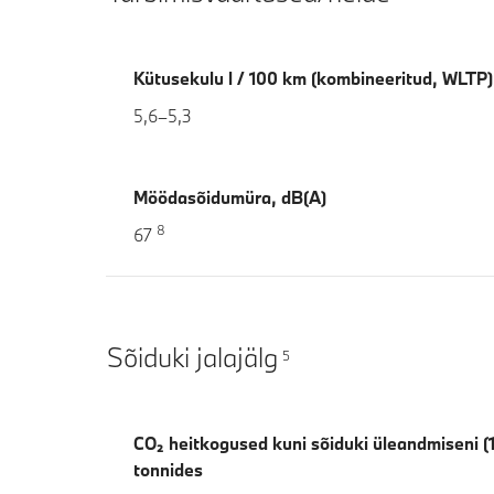
Kütusekulu l / 100 km (kombineeritud, WLTP)
5,6–5,3
Möödasõidumüra, dB(A)
8
67
Sõiduki jalajälg
5
CO₂ heitkogused kuni sõiduki üleandmiseni (1.,
tonnides