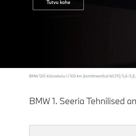
Tutvu kohe
BMW 120: kütusekulu l / 100 km (kombineeritud WLTP): 5,6–5,3
BMW 1. Seeria Tehnilised 