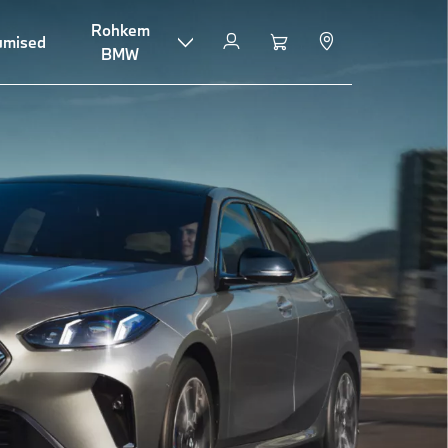
Rohkem
umised
BMW