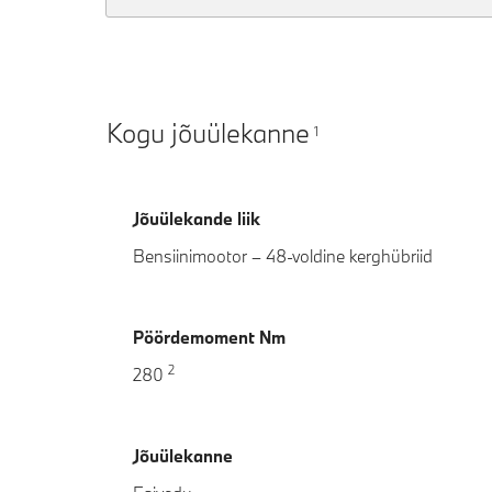
Kogu jõuülekanne
1
Jõuülekande liik
Bensiinimootor – 48-voldine kerghübriid
Pöördemoment Nm
2
280
Jõuülekanne