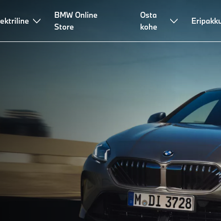
BMW Online
Osta
ektriline
Eripakk
Store
kohe