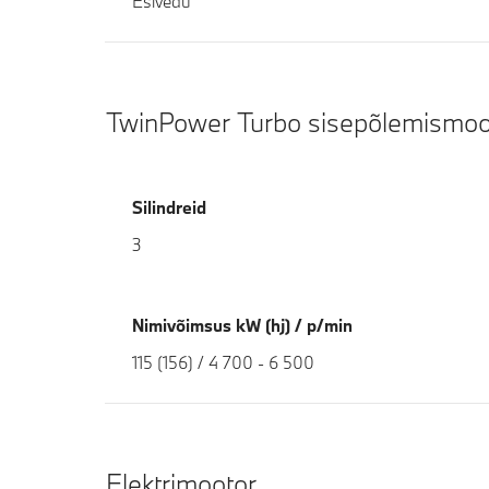
Esivedu
TwinPower Turbo sisepõlemismoo
Silindreid
3
Nimivõimsus kW (hj) / p/min
115 (156) / 4 700 - 6 500
Elektrimootor