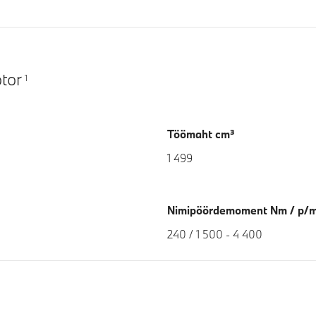
tor
1
Töömaht cm³
1 499
Nimipöördemoment Nm / p/m
240 / 1 500 - 4 400