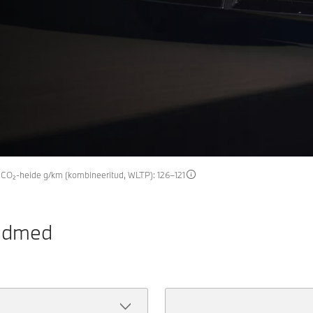
; CO₂-heide g/km (kombineeritud, WLTP): 126–121
andmed