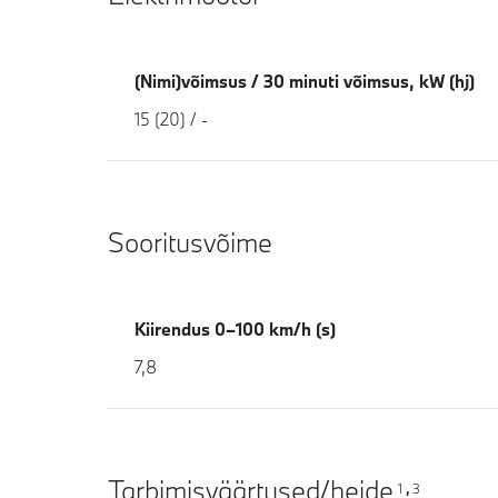
(Nimi)võimsus / 30 minuti võimsus, kW (hj)
15 (20) / -
Sooritusvõime
Kiirendus 0–100 km/h (s)
7,8
Tarbimisväärtused/heide
1
3
,