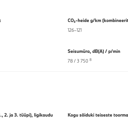
:
CO₂-heide g/km (kombineeri
126–121
Seisumüra, dB(A) / p/min
8
78 / 3 750
 2. ja 3. tüüpi), ligikaudu
Kogu sõiduki teiseste toorma