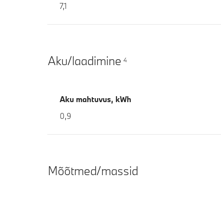
7,1
Aku/laadimine
4
Aku mahtuvus, kWh
0,9
Mõõtmed/massid