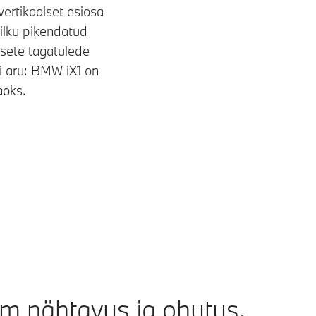
vertikaalset esiosa
pilku pikendatud
sete tagatulede
ti aru: BMW iX1 on
aoks.
m nähtavus ja ohutus.