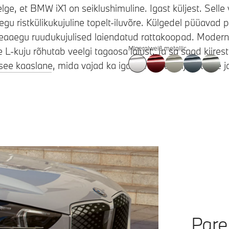
elge, et BMW iX1 on seiklushimuline. Igast küljest. Selle 
u ristkülikukujuline topelt-iluvõre. Külgedel püüavad 
peaaegu ruudukujulised laiendatud rattakoopad. Modern
Mineralweiß metallic
-kuju rõhutab veelgi tagaosa laiust. Ja sa saad kiires
 see kaaslane, mida vajad ka igapäevaste väljakutsete j
Pare