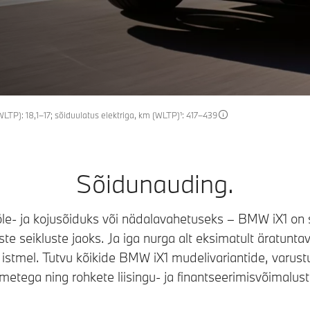
TP): 18,1–17; sõiduulatus elektriga, km (WLTP)¹: 417–439
Sõidunauding.
e- ja kojusõiduks või nädalavahetuseks – BMW iX1 on si
te seikluste jaoks. Ja iga nurga alt eksimatult äratuntav
istmel. Tutvu kõikide BMW iX1 mudelivariantide, varustu
etega ning rohkete liisingu- ja finantseerimisvõimalus