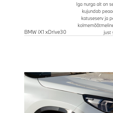
Iga nurga alt on s
kujundab peaaeg
katuseserv ja 
kolmemõõtmeline L
BMW iX1 xDrive30
just