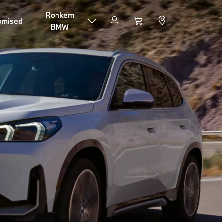
Rohkem
ed
umised
BMW