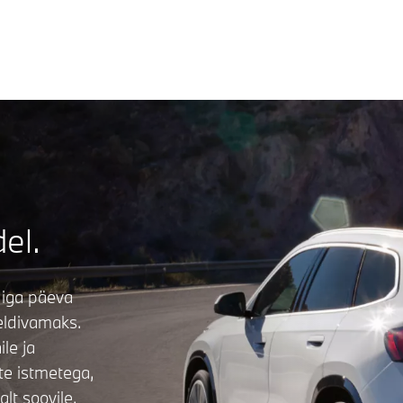
 iX1 xDrive30: energiatarve, kWh / 100 km (kombineeritud WLTP): 18,1–17; sõiduu
del.
 iga päeva
eldivamaks.
le ja
te istmetega,
lt soovile.