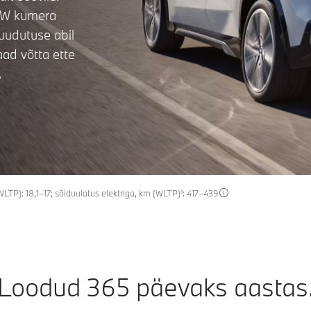
BMW kumera
uudutuse abil
aad võtta ette
e.
TP): 18,1–17; sõiduulatus elektriga, km (WLTP)¹: 417–439
Loodud 365 päevaks aastas