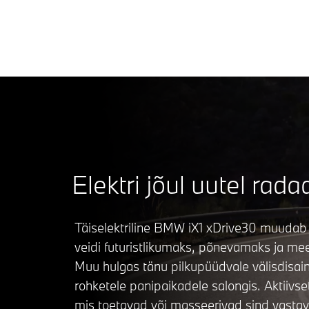
BMW
Elektri jõul uutel rada
Täiselektriline BMW iX1 xDrive30 muudab
veidi futuristlikumaks, põnevamaks ja me
Muu hulgas tänu pilkupüüdvale välisdisaini
rohketele panipaikadele salongis. Aktiivse
mis toetavad või masseerivad sind vastava