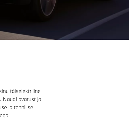
nu täiselektriline
. Naudi avarust ja
se ja tehnilise
tega.