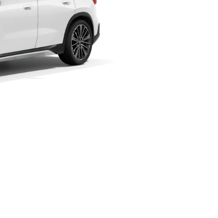
Lisa võrdlusse
Tehnilised Andmed
km