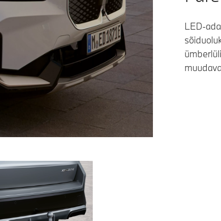
LED-adap
sõiduolu
ümberlül
muudavad