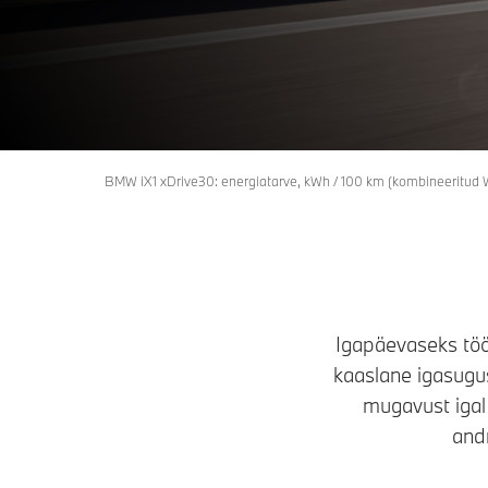
Küsi pakkumist
BMW iX1 xDrive30: energiatarve, kWh / 100 km (kombineeritud WL
Igapäevaseks tööl
kaaslane igasugus
mugavust igal 
andm