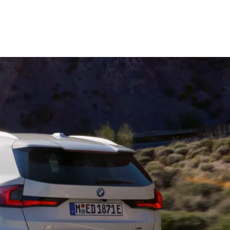
latus elektriga, km (WLTP)¹: 417–439