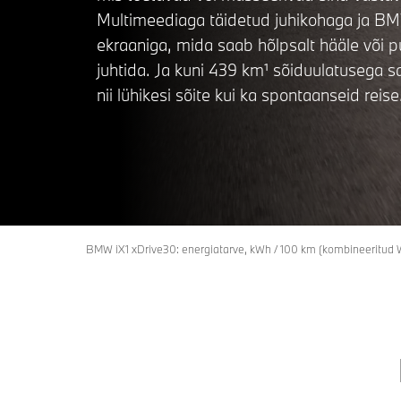
Multimeediaga täidetud juhikohaga ja 
ekraaniga, mida saab hõlpsalt hääle või p
juhtida. Ja kuni 439 km¹ sõiduulatusega s
nii lühikesi sõite kui ka spontaanseid reis
BMW iX1 xDrive30: energiatarve, kWh / 100 km (kombineeritud WL