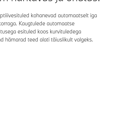
tiiivesituled kohanevad automaatselt iga
korraga. Kaugtulede automaatse
itusega esituled koos kurvituledega
 hämarad teed alati täiuslikult valgeks.